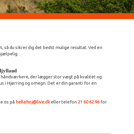
 så du sikrer dig det bedst mulige resultat. Ved en
jælpelig.
jylland
 håndværkere, der lægger stor vægt på kvalitet og
 i Hjørring og omegn. Det er din garanti for en
te os på
hellehoj@live.dk
eller telefon
21 60 62 96
for