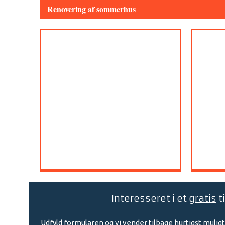
Renovering af sommerhus
​Interesseret i et
gratis
t
Udfyld formularen og vi vender tilbage hurtigst muligt