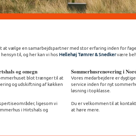
t at vælge en samarbejdspartner med stor erfaring inden for faget,
ensyn til, og her kan vi hos
Hellehøj Tømrer & Snedker
være beh
irtshals og omegn
Sommerhusrenovering i Nord
ommerhuset blot trænger til at
​Vores medarbejdere er dygtige
solering og udskiftning af køkken
service inden for nyt sommerhus
løsning i topklasse.
spertiseområder, ligesom vi
Du er velkommen til at kontak
sommerhus i Hirtshals og
at høre mere.