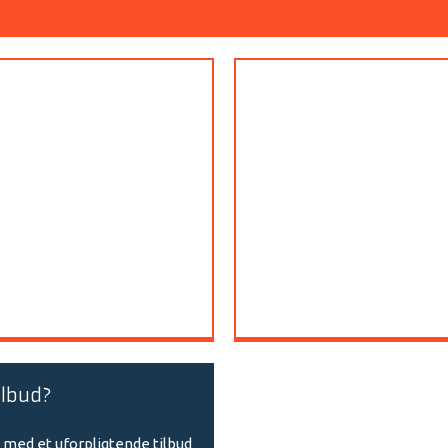
ilbud?
 med et uforpligtende tilbud​