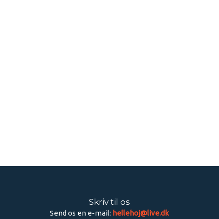
Skriv til os
Send os en e-mail:
hellehoj@live.dk