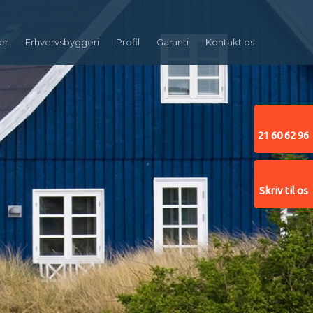
er
Erhvervsbyggeri
Profil
Garanti
Kontakt os
21 60 62 96​
Skriv til os