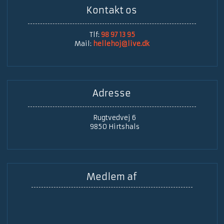
Kontakt os​
Tlf:
98 97 13 95
Mail:
hellehoj@live.dk
Adresse​
Rugtvedvej 6
​9850 Hirtshals
Medlem af