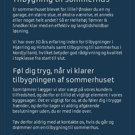
​Er sommerhuset blevet for lille? Ønsker du en ny
garage, en større stue, et ekstra værelse, et anneks
eller noget helt andet? Så er Hellehøj Tømrer &
Snedker klar med en effektiv og langtidsholdbar
løsning.
Vi har over 30 års erfaring inden for tilbygninger i
Hjørring og Hirtshals samt tilbygning til sommerhus i
Nordjylland, hvilket betyder god rådgivning og kvalitet
i topklasse fra start til slut.
Føl dig tryg, når vi klarer
tilbygningen af sommerhuset​
​Som tømrer lægger vi stor vægt på vores kunders
tilfredshed, og derfor er tillid et vigtigt element i vores
byggesager. Det er vigtigt for os, at du føler dig i trygge
hænder, og derfor tager vi aldrig afgørende
beslutninger uden, du er med inde over.
Tøv derfor aldrig med at kontakte os, hvis du går og
drømmer om en tilbygning til sommerhus.