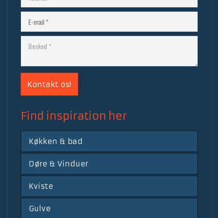
​Find inspiration her​
Køkken & bad
Døre & Vinduer
Kviste
Gulve